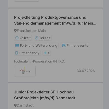
Projektleitung Produktgovernance und
Stakeholdermanagement (m/w/d) für Mein
Unternehmenskonto, Governikus und
Frankfurt am Main
Governikus MultiMessenger
Vollzeit
Teilzeit
Fort- und Weiterbildung
Firmenevents
Firmenhandy
4
Föderale IT-Kooperation (FITKO)
30.07.2026
Junior Projektleiter SF-Hochbau
Großprojekte (m/w/d) Darmstadt
Darmstadt