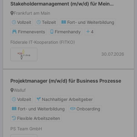
Stakeholdermanagement (m/w/d) für Mein
Unternehmenskonto, Governikus und
Frankfurt am Main
Governikus MultiMessenger
Vollzeit
Teilzeit
Fort- und Weiterbildung
Firmenevents
Firmenhandy
4
Föderale IT-Kooperation (FITKO)
30.07.2026
Projektmanager (m/w/d) für Business Prozesse
Walluf
Vollzeit
Nachhaltiger Arbeitgeber
Fort- und Weiterbildung
Onboarding
Flexible Arbeitszeiten
PS Team GmbH