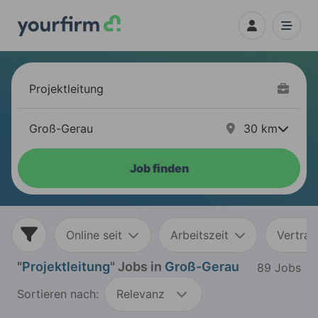
30
km
Job finden
Online seit
Arbeitszeit
Vertrag
"
Projektleitung
" Jobs in
Groß-Gerau
89 Jobs
Sortieren nach:
Relevanz