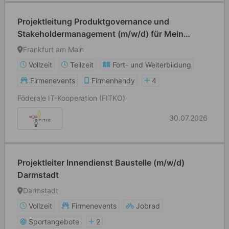
Projektleitung Produktgovernance und
Stakeholdermanagement (m/w/d) für Mein
Unternehmenskonto, Governikus und
Frankfurt am Main
Governikus MultiMessenger
Vollzeit
Teilzeit
Fort- und Weiterbildung
Firmenevents
Firmenhandy
4
Föderale IT-Kooperation (FITKO)
30.07.2026
Projektleiter Innendienst Baustelle (m/w/d)
Darmstadt
Darmstadt
Vollzeit
Firmenevents
Jobrad
Sportangebote
2