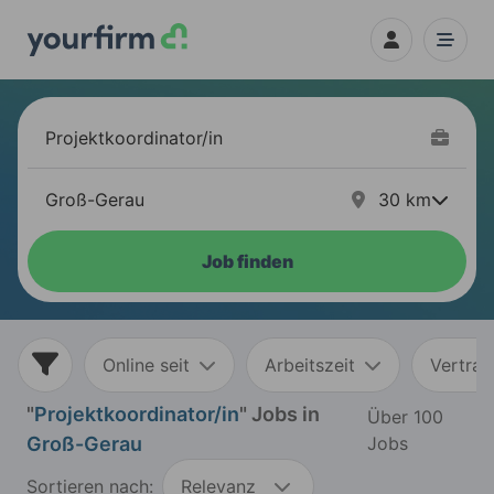
30
km
Job finden
Online seit
Arbeitszeit
Vertrag
"
Projektkoordinator/in
" Jobs in
Über 100
Groß-Gerau
Jobs
Sortieren nach:
Relevanz