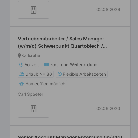
02.08.2026
Vertriebsmitarbeiter / Sales Manager
(w/m/d) Schwerpunkt Quartoblech /
Flachprodukte
Karlsruhe
Vollzeit
Fort- und Weiterbildung
Urlaub >= 30
Flexible Arbeitszeiten
Homeoffice möglich
Carl Spaeter
02.08.2026
Senior Account Manager Enterprise (m/w/d)