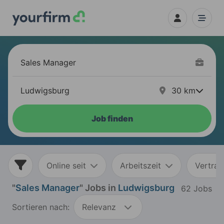
30
km
Job finden
Online seit
Arbeitszeit
Vertrag
"
Sales Manager
" Jobs in
Ludwigsburg
62 Jobs
Sortieren nach:
Relevanz