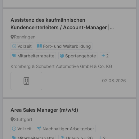
Assistenz des kaufmännischen
Kundencenterleiters / Account-Manager |
Vertrieb (m/w/d)
Renningen
Vollzeit
Fort- und Weiterbildung
Mitarbeiterrabatte
Sportangebote
2
Kromberg & Schubert Automotive GmbH & Co. KG
02.08.2026
Area Sales Manager (m/w/d)
Stuttgart
Vollzeit
Nachhaltiger Arbeitgeber
Mitarbeiterrabatte
Urlaub >= 30
2