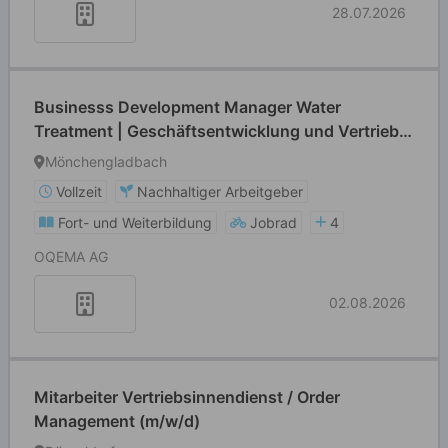
28.07.2026
Businesss Development Manager Water
Treatment | Geschäftsentwicklung und Vertrieb
Wasseraufbereitung (m/w/d)
Mönchengladbach
Vollzeit
Nachhaltiger Arbeitgeber
Fort- und Weiterbildung
Jobrad
4
OQEMA AG
02.08.2026
Mitarbeiter Vertriebsinnendienst / Order
Management (m/w/d)