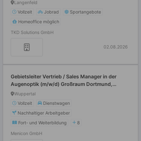
Langenfeld
Vollzeit
Jobrad
Sportangebote
Homeoffice möglich
TKD Solutions GmbH
02.08.2026
Gebietsleiter Vertrieb / Sales Manager in der
Augenoptik (m/w/d) Großraum Dortmund,
Münster, Wuppertal, Duisburg, Bochum
Wuppertal
Vollzeit
Dienstwagen
Nachhaltiger Arbeitgeber
Fort- und Weiterbildung
8
Menicon GmbH