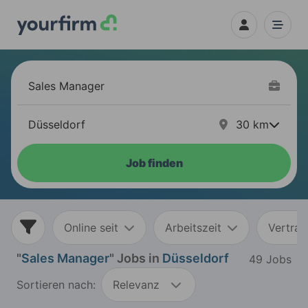
30
km
Job finden
Online seit
Arbeitszeit
Vertrag
"
Sales Manager
" Jobs in
Düsseldorf
49 Jobs
Sortieren nach:
Relevanz