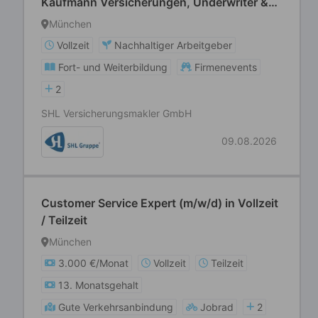
Kaufmann Versicherungen, Underwriter &
Fachwirte (m/w/d)
München
Vollzeit
Nachhaltiger Arbeitgeber
Fort- und Weiterbildung
Firmenevents
2
SHL Versicherungsmakler GmbH
09.08.2026
Customer Service Expert (m/w/d) in Vollzeit
/ Teilzeit
München
3.000 €/Monat
Vollzeit
Teilzeit
13. Monatsgehalt
Gute Verkehrsanbindung
Jobrad
2