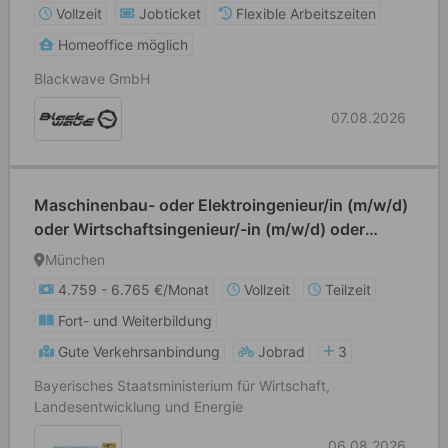
Vollzeit
Jobticket
Flexible Arbeitszeiten
Homeoffice möglich
Blackwave GmbH
07.08.2026
Maschinenbau- oder Elektroingenieur/in (m/w/d)
oder Wirtschaftsingenieur/-in (m/w/d) oder
Informatiker/in (m/w/d) oder Physiker/in (m/w/d)
München
oder Chemiker/in (m/w/d)
4.759 - 6.765 €/Monat
Vollzeit
Teilzeit
Fort- und Weiterbildung
Gute Verkehrsanbindung
Jobrad
3
Bayerisches Staatsministerium für Wirtschaft,
Landesentwicklung und Energie
06.08.2026