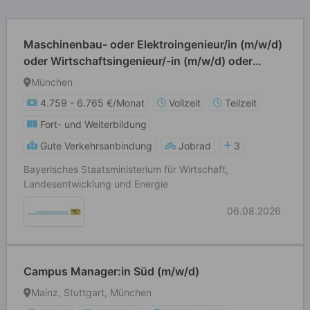
Maschinenbau- oder Elektroingenieur/in (m/w/d)
oder Wirtschaftsingenieur/-in (m/w/d) oder
Informatiker/in (m/w/d) oder Physiker/in (m/w/d)
München
oder Chemiker/in (m/w/d)
4.759 - 6.765 €/Monat
Vollzeit
Teilzeit
Fort- und Weiterbildung
Gute Verkehrsanbindung
Jobrad
3
Bayerisches Staatsministerium für Wirtschaft,
Landesentwicklung und Energie
06.08.2026
Campus Manager:in Süd (m/w/d)
Mainz, Stuttgart, München