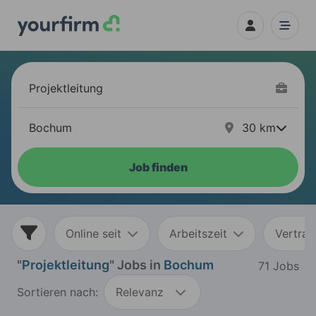
30
km
Job finden
Online seit
Arbeitszeit
Vertrag
"
Projektleitung
" Jobs in
Bochum
71 Jobs
Sortieren nach:
Relevanz