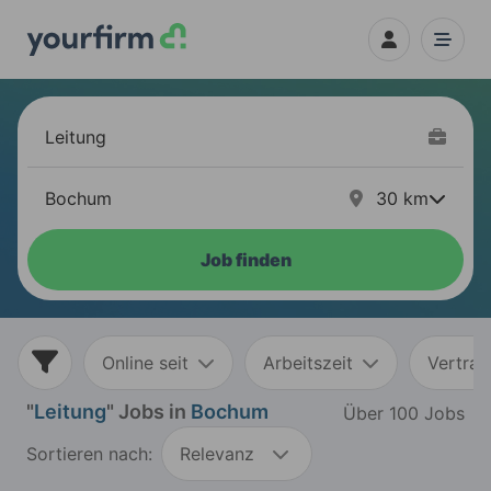
30
km
Job finden
Online seit
Arbeitszeit
Vertrag
"
Leitung
" Jobs in
Bochum
Über 100 Jobs
Sortieren nach:
Relevanz