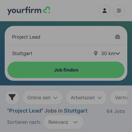
30
km
Job finden
Online seit
Arbeitszeit
Vertrag
"
Project Lead
" Jobs in
Stuttgart
64 Jobs
Sortieren nach:
Relevanz