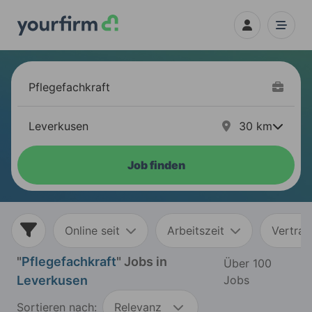
30
km
Job finden
Online seit
Arbeitszeit
Vertrag
"
Pflegefachkraft
" Jobs in
Über 100
Leverkusen
Jobs
Sortieren nach:
Relevanz