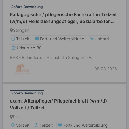
Sofort-Bewerbung
Pädagogische / pflegerische Fachkraft in Teilzeit
(w/m/d) Heilerziehungspfleger, Sozialarbeiter,
Sozialpädagoge, Erzieher, Gesundheits- und
Solingen
Krankenpfleger, Altenpfleger
Teilzeit
Fort- und Weiterbildung
Jobrad
Urlaub >= 30
BHS - Behinderten-Heimstätte Solingen e.V.
05.08.2026
Sofort-Bewerbung
exam. Altenpfleger/ Pflegefachkraft (w/m/d)
Vollzeit / Teilzeit
Köln
Vollzeit
Teilzeit
Fort- und Weiterbildung