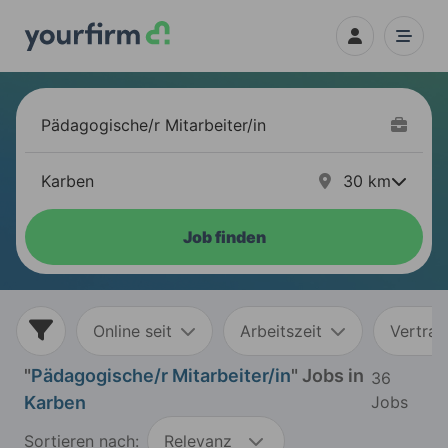
30
km
Job finden
Online seit
Arbeitszeit
Vertrag
"
Pädagogische/r Mitarbeiter/in
" Jobs in
36
Karben
Jobs
Sortieren nach:
Relevanz