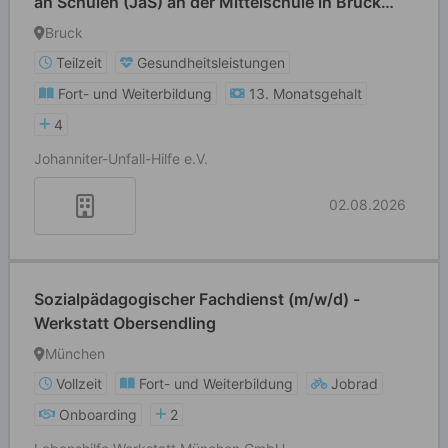
an Schulen (JaS) an der Mittelschule in Bruck
i.d.Opf.
Bruck
Teilzeit
Gesundheitsleistungen
Fort- und Weiterbildung
13. Monatsgehalt
4
Johanniter-Unfall-Hilfe e.V.
02.08.2026
Sozialpädagogischer Fachdienst (m/w/d) -
Werkstatt Obersendling
München
Vollzeit
Fort- und Weiterbildung
Jobrad
Onboarding
2