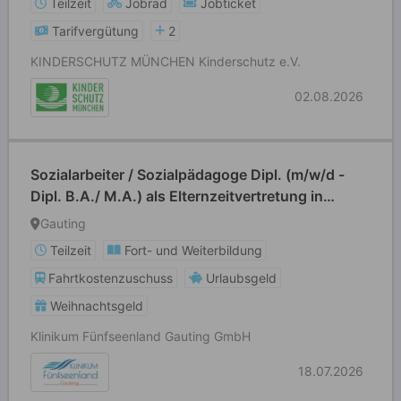
Teilzeit
Jobrad
Jobticket
Tarifvergütung
2
KINDERSCHUTZ MÜNCHEN Kinderschutz e.V.
02.08.2026
Sozialarbeiter / Sozialpädagoge Dipl. (m/w/d -
Dipl. B.A./ M.A.) als Elternzeitvertretung in
Teilzeit mit max. 30 Std./Woche
Gauting
Teilzeit
Fort- und Weiterbildung
Fahrtkostenzuschuss
Urlaubsgeld
Weihnachtsgeld
Klinikum Fünfseenland Gauting GmbH
18.07.2026