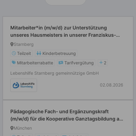
Mitarbeiter*in (m/w/d) zur Unterstützung
unseres Hausmeisters in unserer Franziskus-
Schule und Heilpädagogischen Tagesstätte in
Starnberg
Starnberg
Teilzeit
Kinderbetreuung
Mitarbeiterrabatte
Tarifvergütung
2
Lebenshilfe Starnberg gemeinnützige GmbH
02.08.2026
Pädagogische Fach- und Ergänzungskraft
(m/w/d) für die Kooperative Ganztagsbildung an
der Grundschule Waldmeisterstraße
München