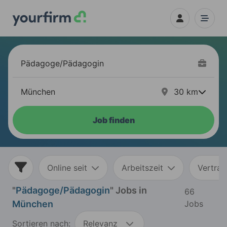
30
km
Job finden
Online seit
Arbeitszeit
Vertrag
"
Pädagoge/Pädagogin
" Jobs in
66
München
Jobs
Sortieren nach:
Relevanz