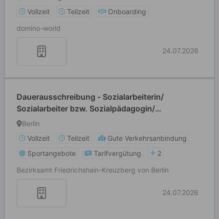
Vollzeit
Teilzeit
Onboarding
domino-world
24.07.2026
Dauerausschreibung - Sozialarbeiterin/
Sozialarbeiter bzw. Sozialpädagogin/
Sozialpädagoge bzw. Sozialoberinspektorin /
Berlin
Sozialoberinspektor im Regionalen
Vollzeit
Teilzeit
Gute Verkehrsanbindung
Sozialpädagogischen Dienst (m/w/d)
Sportangebote
Tarifvergütung
2
Bezirksamt Friedrichshain-Kreuzberg von Berlin
24.07.2026