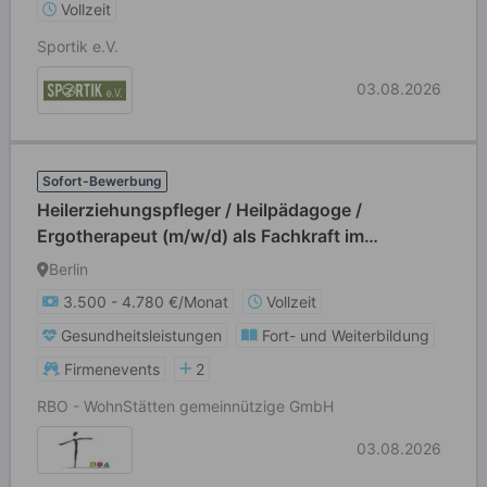
Vollzeit
Sportik e.V.
03.08.2026
Sofort-Bewerbung
Heilerziehungspfleger / Heilpädagoge /
Ergotherapeut (m/w/d) als Fachkraft im
Beschäftigungs- und Förderbereich (BFB)
Berlin
3.500 - 4.780 €/Monat
Vollzeit
Gesundheitsleistungen
Fort- und Weiterbildung
Firmenevents
2
RBO - WohnStätten gemeinnützige GmbH
03.08.2026