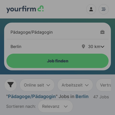
30
km
Job finden
Online seit
Arbeitszeit
Vertrag
"
Pädagoge/Pädagogin
" Jobs in
Berlin
47 Jobs
Sortieren nach:
Relevanz