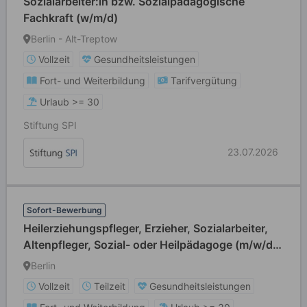
Sozialarbeiter:in bzw. Sozialpädagogische
Fachkraft (w/m/d)
Berlin - Alt-Treptow
Vollzeit
Gesundheitsleistungen
Fort- und Weiterbildung
Tarifvergütung
Urlaub >= 30
Stiftung SPI
23.07.2026
Sofort-Bewerbung
Heilerziehungspfleger, Erzieher, Sozialarbeiter,
Altenpfleger, Sozial- oder Heilpädagoge (m/w/d)
für betreute Wohngemeinschaften
Berlin
Vollzeit
Teilzeit
Gesundheitsleistungen