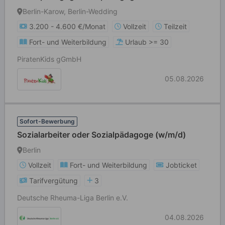
Kindheitspädagoge / Sozialassistent (m/w/d)
Berlin-Karow, Berlin-Wedding
3.200 - 4.600 €/Monat
Vollzeit
Teilzeit
Fort- und Weiterbildung
Urlaub >= 30
PiratenKids gGmbH
05.08.2026
Sofort-Bewerbung
Sozialarbeiter oder Sozialpädagoge (w/m/d)
Berlin
Vollzeit
Fort- und Weiterbildung
Jobticket
Tarifvergütung
3
Deutsche Rheuma-Liga Berlin e.V.
04.08.2026