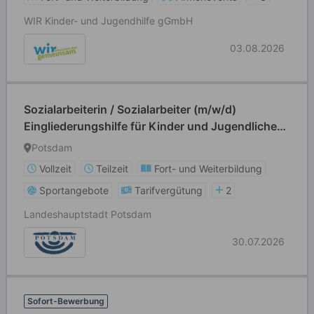
WIR Kinder- und Jugendhilfe gGmbH
03.08.2026
Sozialarbeiterin / Sozialarbeiter (m/w/d)
Eingliederungshilfe für Kinder und Jugendliche
(Soziale Arbeit, Sozialpädagogik,
Potsdam
Kindheitspädagogik)
Vollzeit
Teilzeit
Fort- und Weiterbildung
Sportangebote
Tarifvergütung
2
Landeshauptstadt Potsdam
30.07.2026
Sofort-Bewerbung