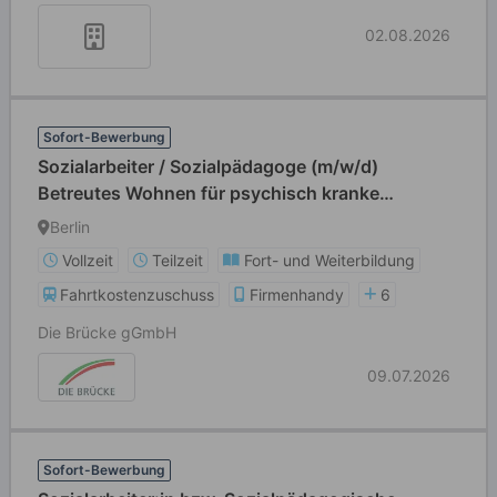
02.08.2026
Sofort-Bewerbung
Sozialarbeiter / Sozialpädagoge (m/w/d)
Betreutes Wohnen für psychisch kranke
Erwachsene
Berlin
Vollzeit
Teilzeit
Fort- und Weiterbildung
Fahrtkostenzuschuss
Firmenhandy
6
Die Brücke gGmbH
09.07.2026
Sofort-Bewerbung