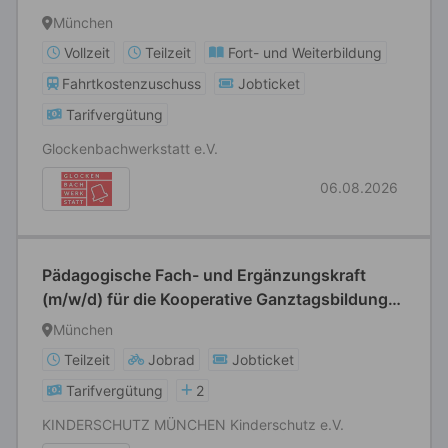
München
Vollzeit
Teilzeit
Fort- und Weiterbildung
Fahrtkostenzuschuss
Jobticket
Tarifvergütung
Glockenbachwerkstatt e.V.
06.08.2026
Pädagogische Fach- und Ergänzungskraft
(m/w/d) für die Kooperative Ganztagsbildung
an der Grundschule Waldmeisterstraße
München
Teilzeit
Jobrad
Jobticket
Tarifvergütung
2
KINDERSCHUTZ MÜNCHEN Kinderschutz e.V.