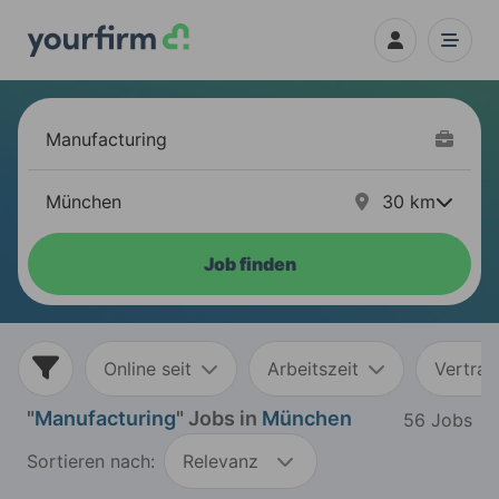
30
km
Job finden
Online seit
Arbeitszeit
Vertrag
"
Manufacturing
" Jobs in
München
56 Jobs
Sortieren nach:
Relevanz