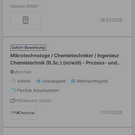
fabplus GmbH
28.07.2026
Sofort-Bewerbung
Mikrotechnologe / Chemietechniker / Ingenieur
Chemietechnik (B.Sc.) (m/w/d) - Prozess- und
Anlagenspezialist (m/w/d) für die
München
Halbleiterfertigung
Vollzeit
Urlaubsgeld
Weihnachtsgeld
Flexible Arbeitszeiten
PNDetector GmbH
31.07.2026