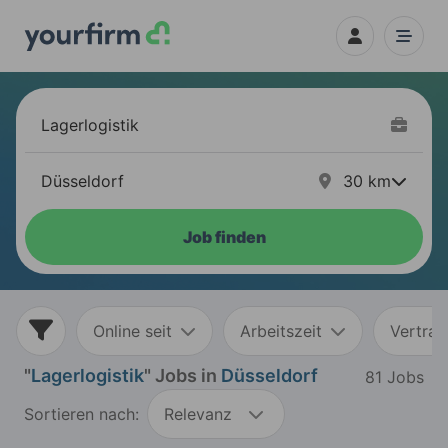
30
km
Job finden
Online seit
Arbeitszeit
Vertrag
"
Lagerlogistik
" Jobs in
Düsseldorf
81 Jobs
Sortieren nach:
Relevanz