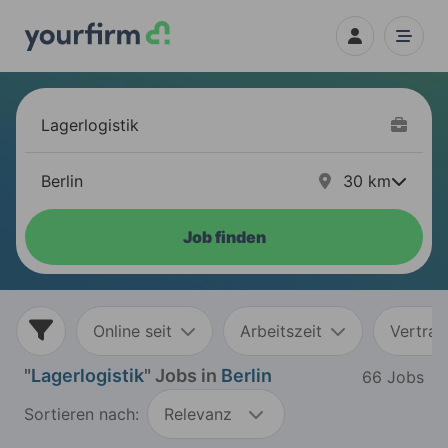
30
km
Job finden
Online seit
Arbeitszeit
Vertrag
"
Lagerlogistik
" Jobs in
Berlin
66 Jobs
Sortieren nach:
Relevanz