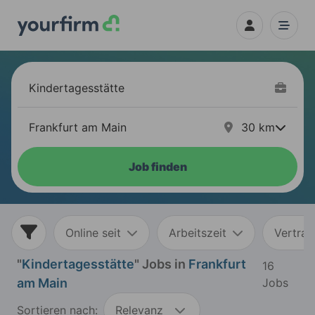
30
km
Job finden
Online seit
Arbeitszeit
Vertrag
"
Kindertagesstätte
" Jobs in
Frankfurt
16
am Main
Jobs
Sortieren nach:
Relevanz