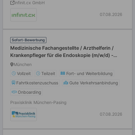
infinit.cx GmbH
07.08.2026
Sofort-Bewerbung
Medizinische Fachangestellte / Arzthelferin /
Krankenpfleger für die Endoskopie (m/w/d) -
Vollzeit / Teilzeit
München
Vollzeit
Teilzeit
Fort- und Weiterbildung
Fahrtkostenzuschuss
Gute Verkehrsanbindung
Onboarding
Praxisklinik München-Pasing
07.08.2026