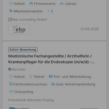
Vollzeit
Firmenevents
Jobrad
Mitarbeiterrabatte
3
ebp-consulting GmbH
07.08.2026
Sofort-Bewerbung
Medizinische Fachangestellte / Arzthelferin /
Krankenpfleger für die Endoskopie (m/w/d) -
Vollzeit / Teilzeit
München
Vollzeit
Teilzeit
Fort- und Weiterbildung
Fahrtkostenzuschuss
Gute Verkehrsanbindung
Onboarding
Praxisklinik München-Pasing