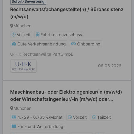
Sofort-Bewerbung
Rechtsanwaltsfachangestellte(n) / Büroassistenz
(m/w/d)
München
Vollzeit
Fahrtkostenzuschuss
Gute Verkehrsanbindung
Onboarding
U·H·K Rechtsanwälte PartG mbB
06.08.2026
Maschinenbau- oder Elektroingenieur/in (m/w/d)
oder Wirtschaftsingenieur/-in (m/w/d) oder
Informatiker/in (m/w/d) oder Physiker/in (m/w/d)
München
oder Chemiker/in (m/w/d)
4.759 - 6.765 €/Monat
Vollzeit
Teilzeit
Fort- und Weiterbildung