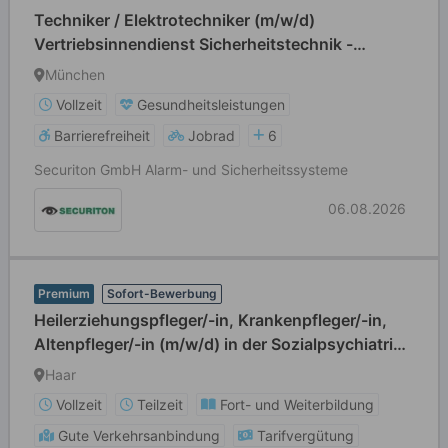
Techniker / Elektrotechniker (m/w/d)
Vertriebsinnendienst Sicherheitstechnik -
München
München
Vollzeit
Gesundheitsleistungen
Barrierefreiheit
Jobrad
6
Securiton GmbH Alarm- und Sicherheitssysteme
06.08.2026
Premium
Sofort-Bewerbung
Heilerziehungspfleger/-in, Krankenpfleger/-in,
Altenpfleger/-in (m/w/d) in der Sozialpsychiatrie -
Vollzeit / Teilzeit
Haar
Vollzeit
Teilzeit
Fort- und Weiterbildung
Gute Verkehrsanbindung
Tarifvergütung