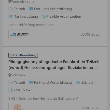
Wermelskirchen
Teilzeit
Fort- und Weiterbildung
Tarifvergütung
Flexible Arbeitszeiten
Lebenshilfe Bergisches Land
05.08.2026
Sofort-Bewerbung
Pädagogische / pflegerische Fachkraft in Teilzeit
(w/m/d) Heilerziehungspfleger, Sozialarbeiter,
Sozialpädagoge, Erzieher, Gesundheits- und
Solingen
Krankenpfleger, Altenpfleger
Teilzeit
Fort- und Weiterbildung
Jobrad
Urlaub >= 30
BHS - Behinderten-Heimstätte Solingen e.V.
05.08.2026