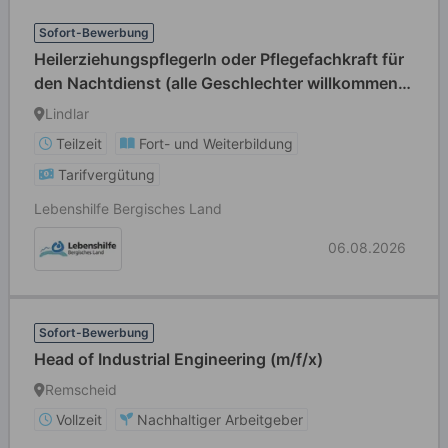
Sofort-Bewerbung
HeilerziehungspflegerIn oder Pflegefachkraft für
den Nachtdienst (alle Geschlechter willkommen)
in Teilzeit
Lindlar
Teilzeit
Fort- und Weiterbildung
Tarifvergütung
Lebenshilfe Bergisches Land
06.08.2026
Sofort-Bewerbung
Head of Industrial Engineering (m/f/x)
Remscheid
Vollzeit
Nachhaltiger Arbeitgeber