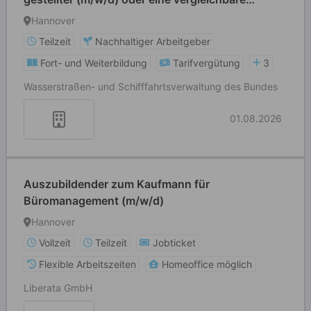
Berufsausbildung (z.B.
Hannover
Bürokauffrau/Bürokaufmann (m/w/d))
Teilzeit
Nachhaltiger Arbeitgeber
Fort- und Weiterbildung
Tarifvergütung
3
Wasserstraßen- und Schifffahrtsverwaltung des Bundes
01.08.2026
Auszubildender zum Kaufmann für
Büromanagement (m/w/d)
Hannover
Vollzeit
Teilzeit
Jobticket
Flexible Arbeitszeiten
Homeoffice möglich
Liberata GmbH