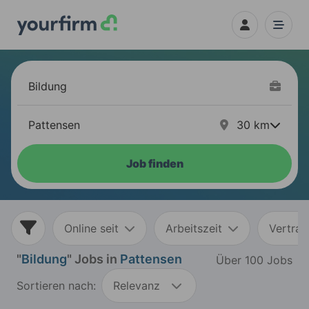
30
km
Job finden
Online seit
Arbeitszeit
Vertrag
"
Bildung
" Jobs in
Pattensen
Über 100 Jobs
Sortieren nach:
Relevanz