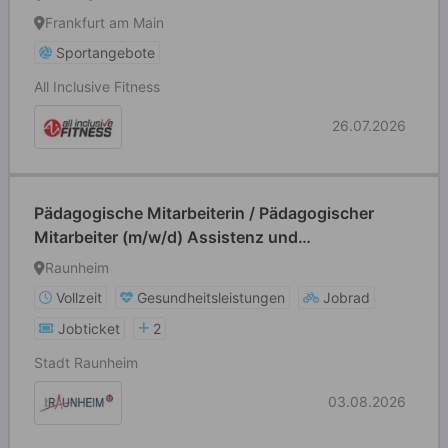
Frankfurt am Main
Sportangebote
All Inclusive Fitness
26.07.2026
Pädagogische Mitarbeiterin / Pädagogischer
Mitarbeiter (m/w/d) Assistenz und
unterstützende Fachkoordination im Bereich
Raunheim
Kindertagesbetreuung und Kooperative
Vollzeit
Gesundheitsleistungen
Jobrad
Bildungsförderung
Jobticket
2
Stadt Raunheim
03.08.2026