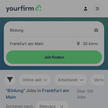
30
km
Job finden
Online seit
Arbeitszeit
Vertrag
"
Bildung
" Jobs in
Frankfurt am
Über 100
Main
Jobs
Sortieren nach:
Relevanz