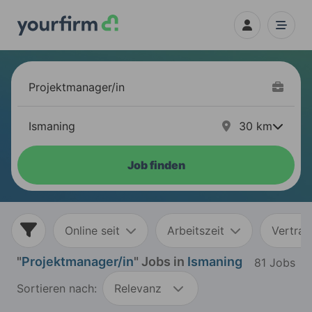
30
km
Job finden
Online seit
Arbeitszeit
Vertrag
"
Projektmanager/in
" Jobs in
Ismaning
81 Jobs
Sortieren nach:
Relevanz