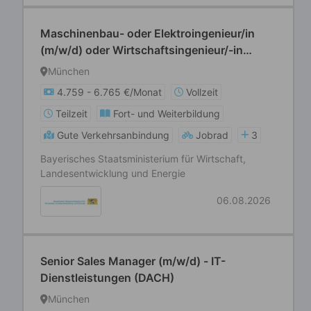
Maschinenbau- oder Elektroingenieur/in
(m/w/d) oder Wirtschaftsingenieur/-in
(m/w/d) oder Informatiker/in (m/w/d) oder
München
Physiker/in (m/w/d) oder Chemiker/in
4.759 - 6.765 €/Monat
Vollzeit
(m/w/d)
Teilzeit
Fort- und Weiterbildung
Gute Verkehrsanbindung
Jobrad
3
Bayerisches Staatsministerium für Wirtschaft,
Landesentwicklung und Energie
06.08.2026
Senior Sales Manager (m/w/d) - IT-
Dienstleistungen (DACH)
München