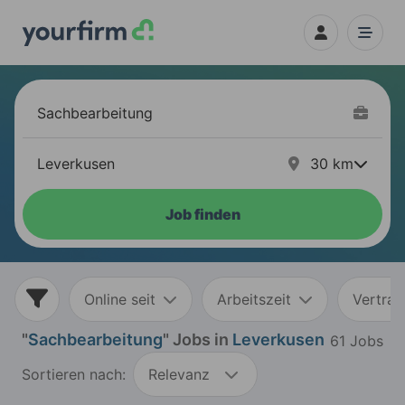
30
km
Job finden
Online seit
Arbeitszeit
Vertrag
"
Sachbearbeitung
" Jobs in
Leverkusen
61 Jobs
Sortieren nach:
Relevanz