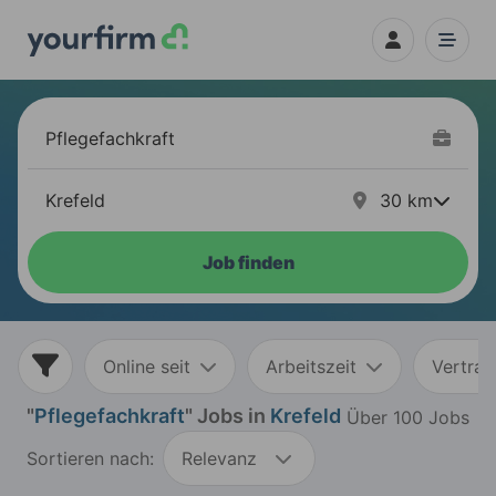
30
km
Job finden
Online seit
Arbeitszeit
Vertrag
"
Pflegefachkraft
" Jobs in
Krefeld
Über 100 Jobs
Sortieren nach:
Relevanz