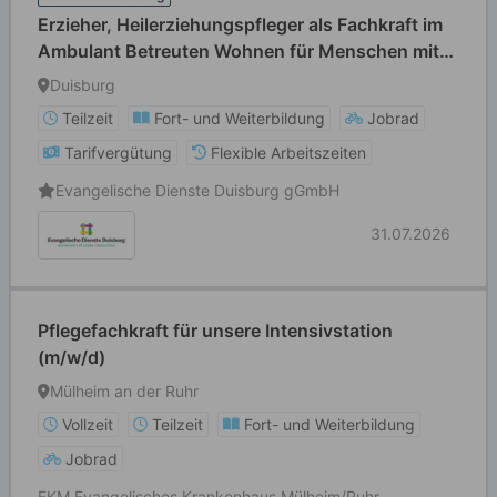
Erzieher, Heilerziehungspfleger als Fachkraft im
Ambulant Betreuten Wohnen für Menschen mit
Behinderung (m/w/d) in Teilzeit
Duisburg
Teilzeit
Fort- und Weiterbildung
Jobrad
Tarifvergütung
Flexible Arbeitszeiten
Evangelische Dienste Duisburg gGmbH
31.07.2026
Pflegefachkraft für unsere Intensivstation
(m/w/d)
Mülheim an der Ruhr
Vollzeit
Teilzeit
Fort- und Weiterbildung
Jobrad
EKM Evangelisches Krankenhaus Mülheim/Ruhr