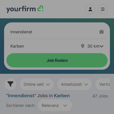
30
km
Job finden
Online seit
Arbeitszeit
Vertrag
"
Innendienst
" Jobs in
Karben
47 Jobs
Sortieren nach:
Relevanz