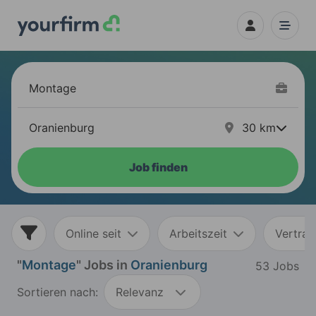
30
km
Job finden
Online seit
Arbeitszeit
Vertrag
"
Montage
" Jobs in
Oranienburg
53 Jobs
Sortieren nach:
Relevanz