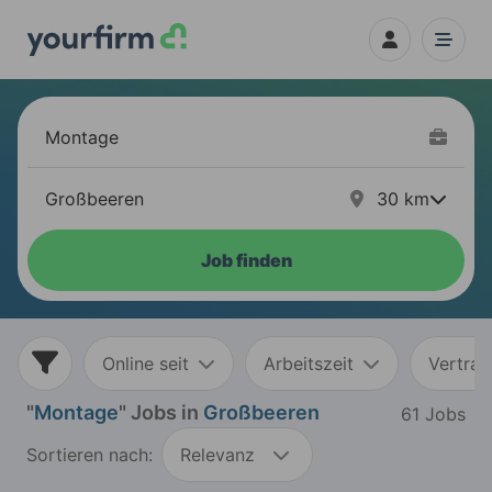
30
km
Job finden
Online seit
Arbeitszeit
Vertrag
"
Montage
" Jobs in
Großbeeren
61 Jobs
Sortieren nach:
Relevanz