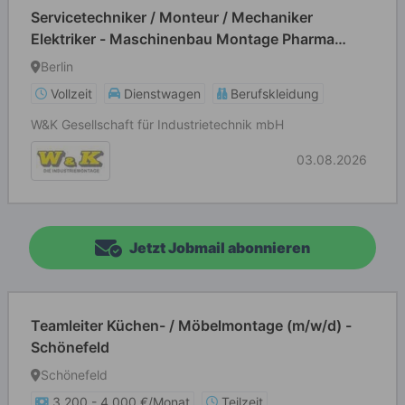
Servicetechniker / Monteur / Mechaniker
Elektriker - Maschinenbau Montage Pharma
Medizintechnik (m/w/d)
Berlin
Vollzeit
Dienstwagen
Berufskleidung
W&K Gesellschaft für Industrietechnik mbH
03.08.2026
Jetzt Jobmail abonnieren
Teamleiter Küchen- / Möbelmontage (m/w/d) -
Schönefeld
Schönefeld
3.200 - 4.000 €/Monat
Teilzeit