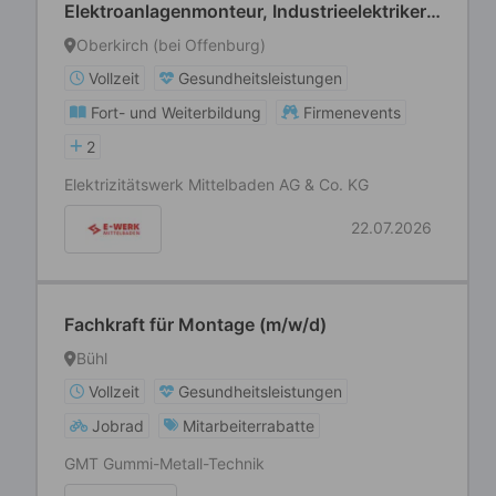
Elektroanlagenmonteur, Industrieelektriker
o. ä. (m/w/d) Bezirksstelle -
Oberkirch (bei Offenburg)
Energieversorger
Vollzeit
Gesundheitsleistungen
Fort- und Weiterbildung
Firmenevents
2
Elektrizitätswerk Mittelbaden AG & Co. KG
22.07.2026
Fachkraft für Montage (m/w/d)
Bühl
Vollzeit
Gesundheitsleistungen
Jobrad
Mitarbeiterrabatte
GMT Gummi-Metall-Technik