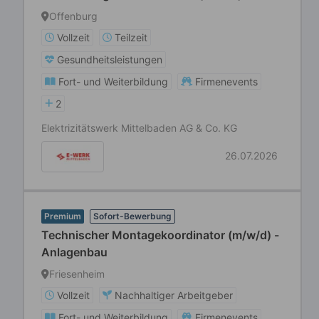
Metering Montage - Stromverteilernetz /
Offenburg
Mittelbaden
Vollzeit
Teilzeit
Gesundheitsleistungen
Fort- und Weiterbildung
Firmenevents
2
Elektrizitätswerk Mittelbaden AG & Co. KG
26.07.2026
Premium
Sofort-Bewerbung
Technischer Montagekoordinator (m/w/d) -
Anlagenbau
Friesenheim
Vollzeit
Nachhaltiger Arbeitgeber
Fort- und Weiterbildung
Firmenevents