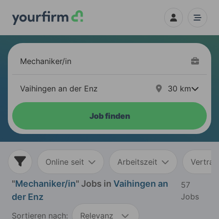
30
km
Job finden
Online seit
Arbeitszeit
Vertrag
"
Mechaniker/in
" Jobs in
Vaihingen an
57
der Enz
Jobs
Sortieren nach:
Relevanz