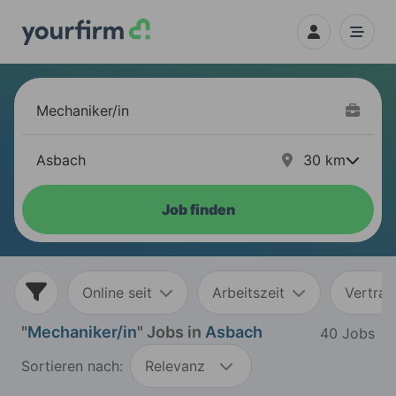
30
km
Job finden
Online seit
Arbeitszeit
Vertrag
"
Mechaniker/in
" Jobs in
Asbach
40 Jobs
Sortieren nach:
Relevanz