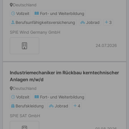
Techniker m/w/d
Deutschland
Vollzeit
Fort- und Weiterbildung
Berufsunfähigkeitsversicherung
Jobrad
3
SPIE Wind Germany GmbH
24.07.2026
Industriemechaniker im Rückbau kerntechnischer
Anlagen m/w/d
Deutschland
Vollzeit
Fort- und Weiterbildung
Berufskleidung
Jobrad
4
SPIE SAT GmbH
01.08.2026