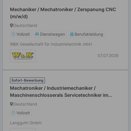
Mechaniker / Mechatroniker / Zerspanung CNC
(m/w/d)
Deutschland
Vollzeit
Dienstwagen
Berufskleidung
W&K Gesellschaft für Industrietechnik mbH
07.07.2026
Sofort-Bewerbung
Mechatroniker / Industriemechaniker /
Maschinenschlosserals Servicetechniker im
weltweiten Außendienst (m/w/d)
Deutschland
Vollzeit
Langguth GmbH