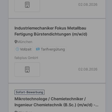
02.08.2026
Industriemechaniker Fokus Metallbau
Fertigung Bürstendichtungen (m/w/d)
München
Vollzeit
Tarifvergütung
fabplus GmbH
02.08.2026
Sofort-Bewerbung
Mikrotechnologe / Chemietechniker /
Ingenieur Chemietechnik (B.Sc.) (m/w/d) -
Prozess- und Anlagenspezialist (m/w/d) für