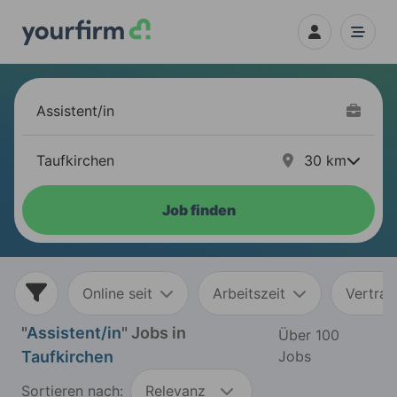
30
km
Job finden
Online seit
Arbeitszeit
Vertrag
"
Assistent/in
" Jobs in
Über 100
Taufkirchen
Jobs
Sortieren nach:
Relevanz