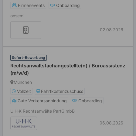
Firmenevents
Onboarding
onsemi
02.08.2026
Sofort-Bewerbung
Rechtsanwaltsfachangestellte(n) / Büroassistenz
(m/w/d)
München
Vollzeit
Fahrtkostenzuschuss
Gute Verkehrsanbindung
Onboarding
U·H·K Rechtsanwälte PartG mbB
06.08.2026