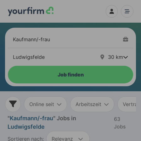
30
km
Job finden
Online seit
Arbeitszeit
Vertrag
"
Kaufmann/-frau
" Jobs in
63
Ludwigsfelde
Jobs
Sortieren nach:
Relevanz