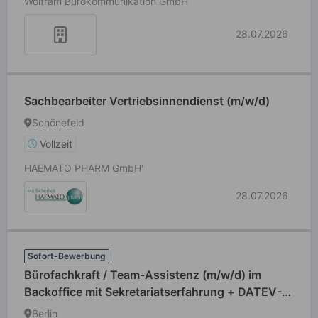
Wolfram Bürokommunikation GmbH
28.07.2026
Sachbearbeiter Vertriebsinnendienst (m/w/d)
Schönefeld
Vollzeit
HAEMATO PHARM GmbH'
28.07.2026
Sofort-Bewerbung
Bürofachkraft / Team-Assistenz (m/w/d) im
Backoffice mit Sekretariatserfahrung + DATEV-
Grundkenntnissen
Berlin