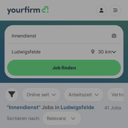
30
km
Job finden
Online seit
Arbeitszeit
Vertrag
"
Innendienst
" Jobs in
Ludwigsfelde
41 Jobs
Sortieren nach:
Relevanz