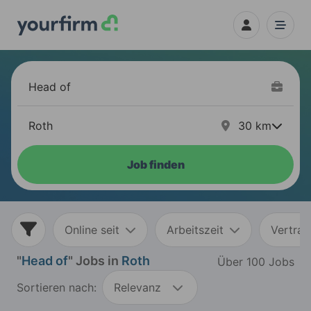
30
km
Job finden
Online seit
Arbeitszeit
Vertrag
"
Head of
" Jobs in
Roth
Über 100 Jobs
Sortieren nach:
Relevanz