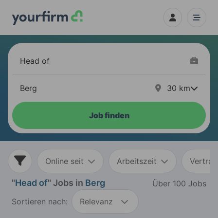
30
km
Job finden
Online seit
Arbeitszeit
Vertrag
"
Head of
" Jobs in
Berg
Über 100 Jobs
Sortieren nach:
Relevanz