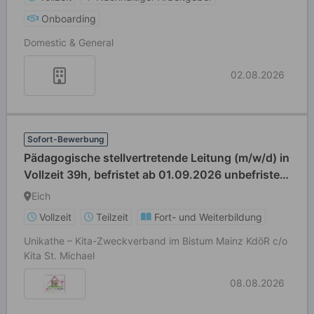
Onboarding
Domestic & General
02.08.2026
Sofort-Bewerbung
Pädagogische stellvertretende Leitung (m/w/d) in
Vollzeit 39h, befristet ab 01.09.2026 unbefristet
als pädagogische Fachkraft mit aktuell 19,5h
Eich
Vollzeit
Teilzeit
Fort- und Weiterbildung
Unikathe – Kita-Zweckverband im Bistum Mainz KdöR c/o
Kita St. Michael
08.08.2026