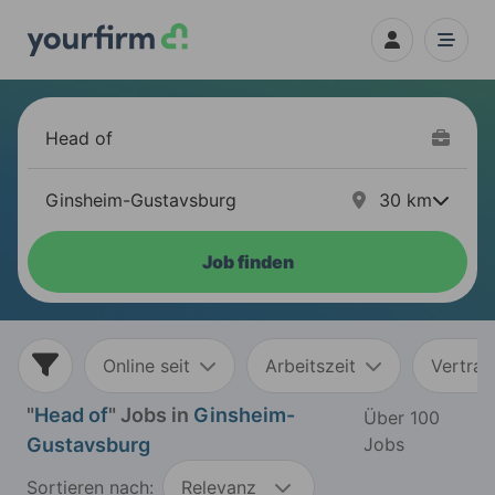
30
km
Job finden
Online seit
Arbeitszeit
Vertrag
"
Head of
" Jobs in
Ginsheim-
Über 100
Gustavsburg
Jobs
Sortieren nach:
Relevanz