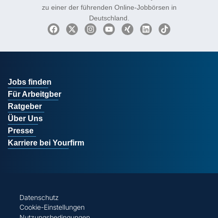
1
2
3
4
5
6
7
8
9
10
11
12
Monatlich suchen über 1 Mio. Kandidaten gezielt
nach Jobs im Mittelstand und machen yourfirm.de
zu einer der führenden Online-Jobbörsen in
Deutschland.
Jobs finden
Für Arbeitgber
Ratgeber
Über Uns