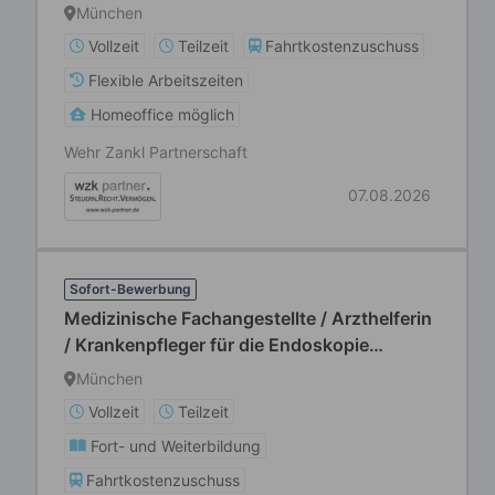
München
Vollzeit
Teilzeit
Fahrtkostenzuschuss
Flexible Arbeitszeiten
Homeoffice möglich
Wehr Zankl Partnerschaft
07.08.2026
Sofort-Bewerbung
Medizinische Fachangestellte / Arzthelferin
/ Krankenpfleger für die Endoskopie
(m/w/d) - Vollzeit / Teilzeit
München
Vollzeit
Teilzeit
Fort- und Weiterbildung
Fahrtkostenzuschuss