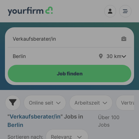
30
km
Job finden
Online seit
Arbeitszeit
Vertrag
"
Verkaufsberater/in
" Jobs in
Über 100
Berlin
Jobs
Sortieren nach:
Relevanz