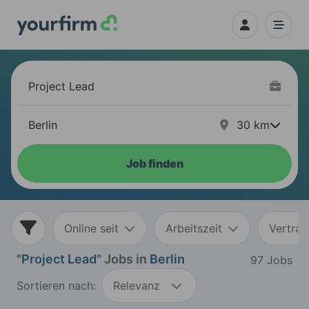
30
km
Job finden
Online seit
Arbeitszeit
Vertrag
"
Project Lead
" Jobs in
Berlin
97 Jobs
Sortieren nach:
Relevanz