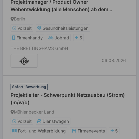
Projektmanager / Product Owner
Webentwicklung (alle Menschen) ab dem
15.09.26
Berlin
Vollzeit
Gesundheitsleistungen
Firmenhandy
Jobrad
5
THE BRETTINGHAMS GmbH
06.08.2026
Sofort-Bewerbung
Projektleiter - Schwerpunkt Netzausbau (Strom)
(m/w/d)
Mühlenbecker Land
Vollzeit
Dienstwagen
Fort- und Weiterbildung
Firmenevents
5