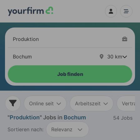
30
km
Job finden
Online seit
Arbeitszeit
Vertrag
"
Produktion
" Jobs in
Bochum
54 Jobs
Sortieren nach:
Relevanz