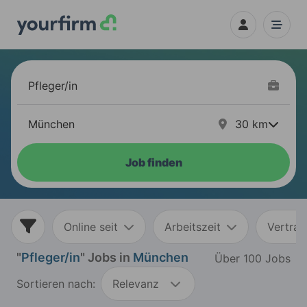
30
km
Job finden
Online seit
Arbeitszeit
Vertrag
"
Pfleger/in
" Jobs in
München
Über 100 Jobs
Sortieren nach:
Relevanz