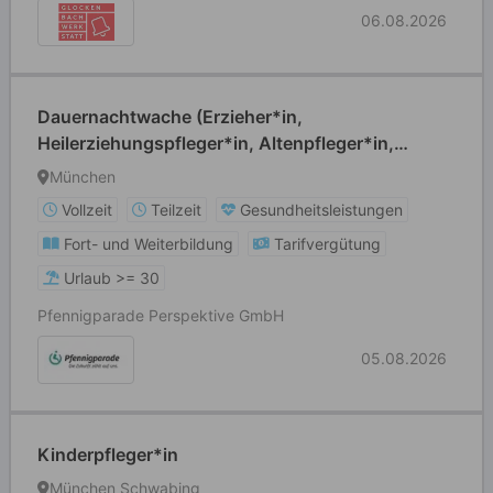
06.08.2026
Dauernachtwache (Erzieher*in,
Heilerziehungspfleger*in, Altenpfleger*in,
Krankenpfleger*in) in Voll- oder Teilzeit
München
Vollzeit
Teilzeit
Gesundheitsleistungen
Fort- und Weiterbildung
Tarifvergütung
Urlaub >= 30
Pfennigparade Perspektive GmbH
05.08.2026
Kinderpfleger*in
München Schwabing