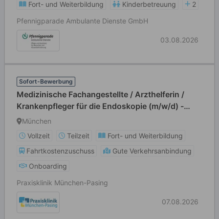
Fort- und Weiterbildung
Kinderbetreuung
2
Pfennigparade Ambulante Dienste GmbH
03.08.2026
Sofort-Bewerbung
Medizinische Fachangestellte / Arzthelferin /
Krankenpfleger für die Endoskopie (m/w/d) -
Vollzeit / Teilzeit
München
Vollzeit
Teilzeit
Fort- und Weiterbildung
Fahrtkostenzuschuss
Gute Verkehrsanbindung
Onboarding
Praxisklinik München-Pasing
07.08.2026